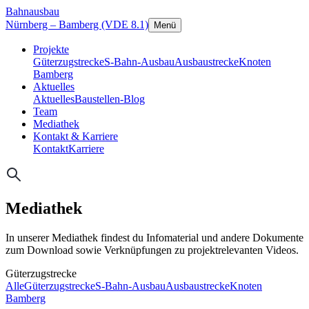
Bahnausbau
Nürnberg – Bamberg (VDE 8.1)
Menü
Projekte
Güterzugstrecke
S-Bahn-Ausbau
Ausbaustrecke
Knoten
Bamberg
Aktuelles
Aktuelles
Baustellen-Blog
Team
Mediathek
Kontakt & Karriere
Kontakt
Karriere
Mediathek
In unserer Mediathek findest du Infomaterial und andere Dokumente
zum Download sowie Verknüpfungen zu projektrelevanten Videos.
Güterzugstrecke
Alle
Güterzugstrecke
S-Bahn-Ausbau
Ausbaustrecke
Knoten
Bamberg