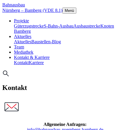
Bahnausbau
Nürnberg – Bamberg (VDE 8.1)
Menü
Projekte
Güterzugstrecke
S-Bahn-Ausbau
Ausbaustrecke
Knoten
Bamberg
Aktuelles
Aktuelles
Baustellen-Blog
Team
Mediathek
Kontakt & Karriere
Kontakt
Karriere
Kontakt
Allgemeine Anfragen:
info@bahnausbau-nuernberg-bamberg.de