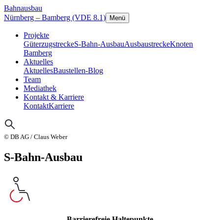
Bahnausbau
Nürnberg – Bamberg (VDE 8.1)
Menü
Projekte
Güterzugstrecke
S-Bahn-Ausbau
Ausbaustrecke
Knoten
Bamberg
Aktuelles
Aktuelles
Baustellen-Blog
Team
Mediathek
Kontakt & Karriere
Kontakt
Karriere
© DB AG / Claus Weber
S-Bahn-Ausbau
Barrierefreie Haltepunkte