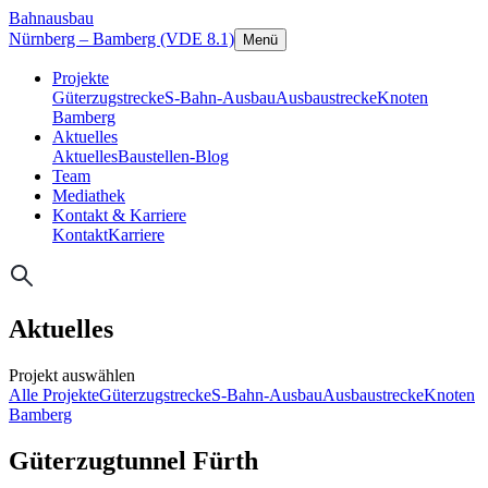
Bahnausbau
Nürnberg – Bamberg (VDE 8.1)
Menü
Projekte
Güterzugstrecke
S-Bahn-Ausbau
Ausbaustrecke
Knoten
Bamberg
Aktuelles
Aktuelles
Baustellen-Blog
Team
Mediathek
Kontakt & Karriere
Kontakt
Karriere
Aktuelles
Projekt auswählen
Alle Projekte
Güterzugstrecke
S-Bahn-Ausbau
Ausbaustrecke
Knoten
Bamberg
Güterzugtunnel Fürth